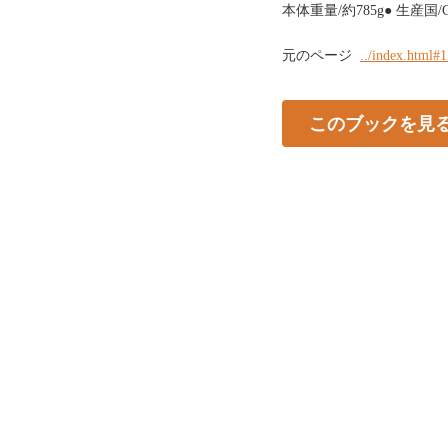
本体重量/約785g● 生産国/CH
元のページ
../index.html#
このブックを見