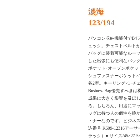
淡海
123/194
パソコン収納機能付でB4
ュック。チェストベルト
バッグに装着可能なルー
した出張にも便利なバッ
ポケット･オープンポケッ
シュファスナーポケット×
各2室。キーリング×1･
Business Bag優先
成果に大きく影響を及ぼ
ろ。もちろん、用途にマ
ッグは持つ人の個性を静
トナーなのです。ビジネ
込番号 K609-12316
ラック）● サイズ/45×27