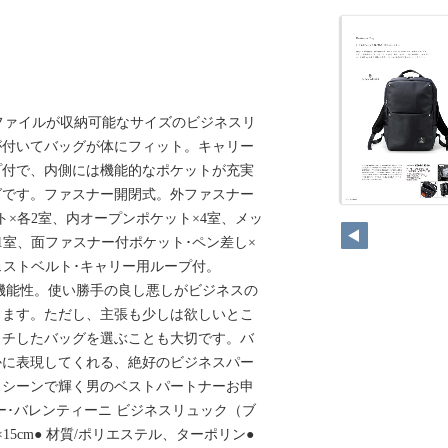
ファイルが収納可能なサイズのビジネスリ
が付いてバッグが体にフィット。キャリー
プ付で、内側には機能的なポケットが充実
グです。ファスナー開閉式。外ファスナー
ト×各2室、内オープンポケット×4室、メッ
1室、面ファスナー付ポケット･ペン差し×
チェストベルト･キャリー用ループ付。
すべきは機能性。使い勝手の良し悪しがビジネスの
します。ただし、主張も少しは欲しいとこ
ッチしたバッグを選ぶことも大切です。バ
かに表現してくれる、絶好のビジネスパー
スシーンで輝く男のベストパートナーお申
アーサー･バレンティーニ ビジネスリュック（ブ
.5×15cm● 材質/ポリエステル、ターポリン●