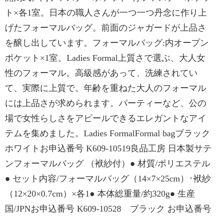
ト×各1室。日本の職人さんが一つ一つ丹念に作り上
げたフォーマルバッグ。前面のジャガードが上品さ
を醸し出しています。フォーマルバッグ:内オープン
ポケット×1室。Ladies Formal上質さで選ぶ、大人女
性のフォーマル。高級感があって、洗練されてい
て、実際に上質で。年齢を重ねた大人のフォーマル
には上品さが求められます。パーティーなど、公の
場で女性らしさをアピールできるエレガントなアイ
テムを集めました。Ladies FormalFormal bagブラック
ホワイトお申込番号 K609-10519良品工房 日本製サテ
ンフォーマルバッグ （袱紗付）● 材質/ポリエステル
● セット内容/フォーマルバッグ（14×7×25cm）･袱紗
（12×20×0.7cm）×各1● 本体総重量/約320g● 生産
国/JPNお申込番号 K609-10528 ブラック お申込番号