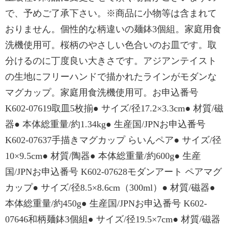
で、予めご了承下さい。※商品に小物等は含まれて
おりません。個性的な柄違いの麺鉢3個組。家庭用食
洗機使用可。桜柄のやさしい色合いのお皿です。取
分けるのに丁度良い大きさです。アジアンテイスト
の生地にフリーハンドで描かれたラインがモダンな
マグカップ。家庭用食洗機使用可。お申込番号
K602-07619取皿5枚揃● サイズ/径17.2×3.3cm● 材質/磁
器● 本体総重量/約1.34kg● 生産国/JPNお申込番号
K602-07637手描きマグカップ らいんペア● サイズ/径
10×9.5cm● 材質/陶器● 本体総重量/約600g● 生産
国/JPNお申込番号 K602-07628モダンアート ペアマグ
カップ● サイズ/径8.5×8.6cm（300ml）● 材質/磁器●
本体総重量/約450g● 生産国/JPNお申込番号 K602-
07646和柄麺鉢3個組● サイズ/径19.5×7cm● 材質/磁器