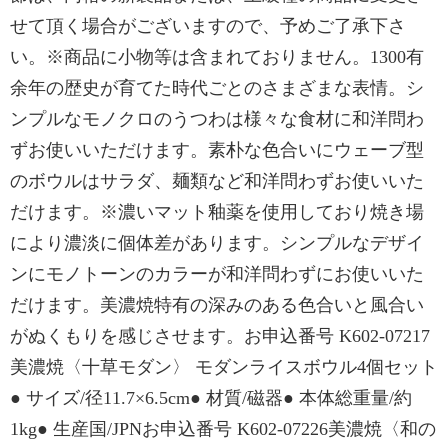
せて頂く場合がございますので、予めご了承下さ
い。※商品に小物等は含まれておりません。1300有
余年の歴史が育てた時代ごとのさまざまな表情。シ
ンプルなモノクロのうつわは様々な食材に和洋問わ
ずお使いいただけます。素朴な色合いにウェーブ型
のボウルはサラダ、麺類など和洋問わずお使いいた
だけます。※濃いマット釉薬を使用しており焼き場
により濃淡に個体差があります。シンプルなデザイ
ンにモノトーンのカラーが和洋問わずにお使いいた
だけます。美濃焼特有の深みのある色合いと風合い
がぬくもりを感じさせます。お申込番号 K602-07217
美濃焼〈十草モダン〉 モダンライスボウル4個セット
● サイズ/径11.7×6.5cm● 材質/磁器● 本体総重量/約
1kg● 生産国/JPNお申込番号 K602-07226美濃焼〈和の