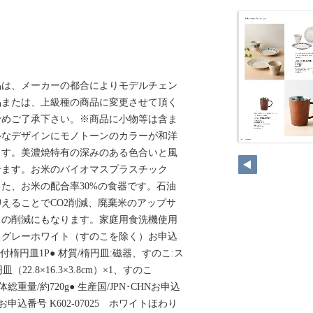
品は、メーカーの都合によりモデルチェン
品または、上級種の商品に変更させて頂く
予めご了承下さい。※商品に小物等は含ま
ルなデザインにモノトーンのカラーが和洋
ます。美濃焼特有の深みのある色合いと風
せます。お米のバイオマスプラスチック
た、お米の配合率30%の食器です。石油
えることでCO2削減、廃棄米のアップサ
スの削減にもなります。家庭用食洗機使用
。グレーホワイト（すのこを除く）お申込
こ2枚付楕円皿1P● 材質/楕円皿:磁器、すのこ:ス
22.8×16.3×3.8cm）×1、すのこ
● 本体総重量/約720g● 生産国/JPN･CHNお申込
ー お申込番号 K602-07025 ホワイトほわり