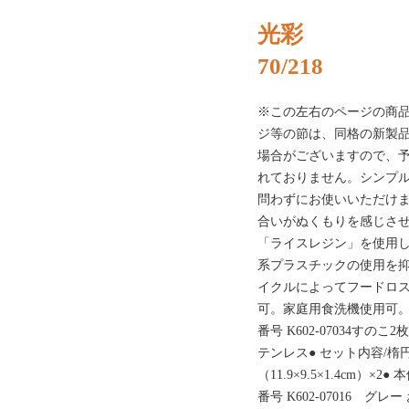
光彩
70/218
※この左右のページの商
ジ等の節は、同格の新製
場合がございますので、
れておりません。シンプ
問わずにお使いいただけ
合いがぬくもりを感じさ
「ライスレジン」を使用し
系プラスチックの使用を抑
イクルによってフードロ
可。家庭用食洗機使用可
番号 K602-07034すの
テンレス● セット内容/楕円皿（
（11.9×9.5×1.4cm）×2
番号 K602-07016 グレ