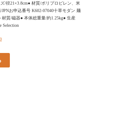
/径21×3.8cm● 材質/ポリプロピレン、米
/JPNお申込番号 K602-07040十草モダン 麺
● 材質/磁器● 本体総重量/約1.25kg● 生産
 Selection
70
る