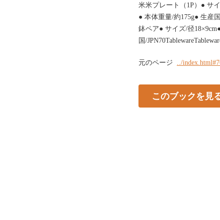
米米プレート（1P）● サイズ
● 本体重量/約175g● 生産国
鉢ペア● サイズ/径18×9cm
国/JPN70TablewareTableware
元のページ
../index.html#
このブックを見