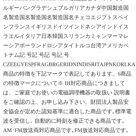
ルギーバングラデシュブルガリアカナダ中国製造国
名製造国名製造国名製造国名チェコエジプトスペイ
ンフランスイギリスドイツインドネシアインドイス
ラエルイタリア日本韓国スリランカミャンマーマレ
ーシアポーランドロシアタイトルコ台湾アメリカベ
トナム記 号記 号記 号記 号
CZEEGYESPFRAGBRGERIDNINDISRITAJPNKORL
商品の特徴を下記マークで表記してあります。6商品
の特徴マークについて※ IH対応商品につきまして
は、ご家庭でお使いの電磁調理機器の取扱い 説明書
をご確認の上、お申し込み下さい。財団法人製品安
全協会が定めた認知基準に適合した商品です｡標準電
波を受信し､ 自動的に時刻を修正できる商品です｡
AM･FM放送両対応商品です｡FM放送対応商品です｡