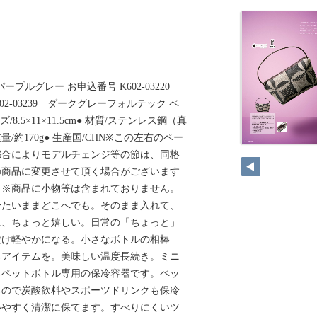
 パープルグレー お申込番号 K602-03220
02-03239 ダークグレーフォルテック ペ
8.5×11×11.5cm● 材質/ステンレス鋼（真
量/約170g● 生産国/CHN※この左右のペー
都合によりモデルチェンジ等の節は、同格
の商品に変更させて頂く場合がございます
。※商品に小物等は含まれておりません。
冷たいままどこへでも。そのまま入れて、
に、ちょっと嬉しい。日常の「ちょっと」
だけ軽やかになる。小さなボトルの相棒
るアイテムを。美味しい温度長続き。ミニ
るペットボトル専用の保冷容器です。ペッ
るので炭酸飲料やスポーツドリンクも保冷
いやすく清潔に保てます。すべりにくいツ