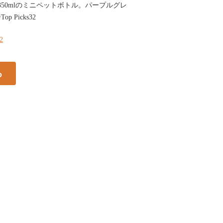
350mlのミニペットボトル。パープルグレ
Picks32
32
る