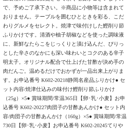
で、予めご了承下さい。※商品に小物等は含まれて
おりません。テーブルを囲むひとときを彩る、こだ
わりグルメをセレクト。焼津で味付けした鰹削り節
ふりかけです。清酒や柚子胡椒などを使った調味液
に、新鮮なたらこをじっくりと漬け込んだ、ぴりっ
とした辛さのなかにも深い味わいとコクのある辛子
明太子。オリジナル配合で仕上げた甘酢が決め手の
肉だんご。温めるだけでおかずが一品出来上がりま
す。お申込番号 K602-20218静岡名産品ふりかけ● セ
ット内容/焼津仕込みの味付け鰹削り節ふりかけ
（25g）×5● 賞味期間/常温365日【卵･乳･小麦】お申
込番号 K602-20227肉団子の甘酢あんかけ● セット内
容/肉団子の甘酢あんかけ（160g）×5● 賞味期間/常温
730日【卵･乳･小麦】お申込番号 K602-20245てりや