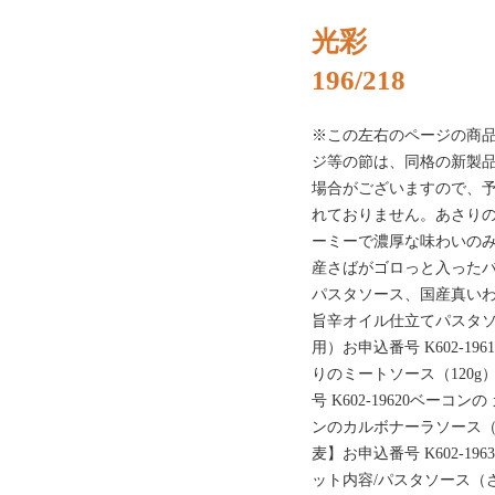
光彩
196/218
※この左右のページの商
ジ等の節は、同格の新製
場合がございますので、
れておりません。あさり
ーミーで濃厚な味わいの
産さばがゴロっと入った
パスタソース、国産真い
旨辛オイル仕立てパスタソ
用）お申込番号 K602-1
りのミートソース（120g）
号 K602-19620ベーコ
ンのカルボナーラソース（12
麦】お申込番号 K602-19
ット内容/パスタソース（さ