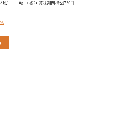
）（110g）×各2● 賞味期間/常温730日
196
る