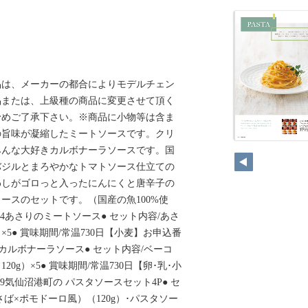
品は、メーカーの都合によりモデルチェン
品または、上級種の商品に変更させて頂く
予めご了承下さい。※商品に小物等は含ま
の旨味が凝縮したミートソースです。クリ
みんな大好きカルボナーラソースです。国
バジルとまろやかなトマトソース仕立ての
わしがゴロっと入ったにんにくと唐辛子の
ースのセットです。（国産の魚100%使
9614あさりのミートソース● セット内容/あさ
×5● 賞味期間/常温730日【小麦】お申込番
ンの カルボナーラソース● セット内容/ベーコ
0g）×5● 賞味期間/常温730日【卵･乳･小
639気仙沼港町の パスタソースセット4P● セ
ば×ポモドーロ風）（120g）･パスタソー