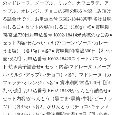
のマドレーヌ。メープル、ミルク、カフェラテ、ア
ップル、オレンジ、チョコの6種の味をお楽しみ頂け
る詰合せです。お申込番号 K602-18448茶季 名物甘味
おしるこ● セット内容/おしるこ（180g）×5● 賞味期
間/常温730日お申込番号 K602-18414米菓穂のなごみ●
セット内容/せんべい（えび･コーン･ソース･カレー･
うま塩）（各15g）×各2● 賞味期間/常温300日【乳･小
麦･えび】お申込番号 K602-18420スイートバスケッ
ト 焼き菓子詰合せ● セット内容/マドレーヌ（メープ
ル･ミルク･アップル･チョコ）×各2、マドレーヌ（カ
フェラテ･オレンジ）×各1● 賞味期間/常温120日【卵･
乳･小麦】お申込番号 K602-18439かりんとう詰合せ●
セット内容/かりんとう（黒ごま･黒糖･牛乳･ピーナッ
ツ）（各45g）×各2、かりんとう（チョコ･キャラメ
ル）（各45g）×各1● 賞味期間/常温120日【乳･小麦･