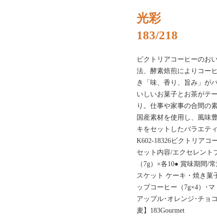
光彩
183/218
ビクトリアコーヒーのお
法、酵素焙煎によりコー
き「味、香り、旨み」が
いしいお菓子とお茶がテ
り。仕事や家事の合間の素敵
国産素材を使用し、風味
キをセットしたバラエテ
K602-18326ビクトリ
セット内容/エクセレント
（7g）×各10● 賞味期間/常
スケット ケーキ・焼き菓子
ップコーヒー（7g×4）･
アップル･オレンジ･チョコ）
麦】183Gourmet