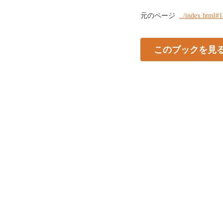
元のページ
../index.html#
このブックを見