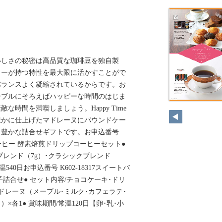
いしさの秘密は高品質な珈琲豆を独自製
ヒーが持つ特性を最大限に活かすことがで
バランスよく凝縮されているからです。お
ーブルにそろえばハッピーな時間のはじま
な時間を満喫しましょう。Happy Time
豊かに仕上げたマドレーヌにパウンドケー
ィ豊かな詰合せギフトです。お申込番号
アコーヒー 酵素焙煎ドリップコーヒーセット●
ブレンド（7g）･クラシックブレンド
温540日お申込番号 K602-18317スイートバ
詰合せ● セット内容/チョコケーキ･ドリ
マドレーヌ（メープル･ミルク･カフェラテ･
×各1● 賞味期間/常温120日【卵･乳･小