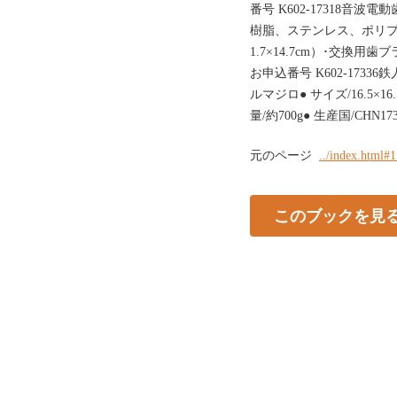
番号 K602-17318音波
樹脂、ステンレス、ポリプ
1.7×14.7cm）･交換用歯
お申込番号 K602-173
ルマジロ● サイズ/16.5×1
量/約700g● 生産国/CHN173Be
元のページ
../index.html#
このブックを見