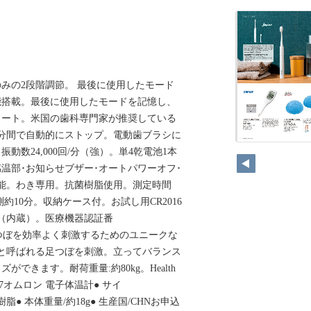
みの2段階調節。 最後に使用したモード
能搭載。最後に使用したモードを記憶し、
タート。米国の歯科専門家が推奨している
分間で自動的にストップ。電動歯ブラシに
動数24,000回/分（強）。単4乾電池1本
温部･お知らせブザー･オートパワーオフ･
能。わき専用。抗菌樹脂使用。測定時間
測約10分。収納ケース付。お試し用CR2016
（内蔵）。医療機器認証番
0000足つぼを効率よく刺激するためのユニークな
臓と呼ばれる足つぼを刺激。立ってバランス
できます。耐荷重量:約80kg。Health
7327オムロン 電子体温計● サイ
ABS樹脂● 本体重量/約18g● 生産国/CHNお申込