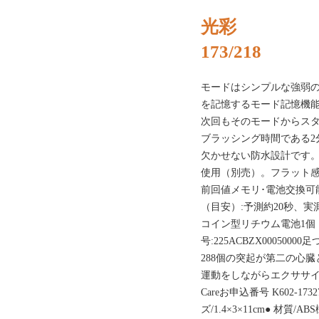
光彩
173/218
モードはシンプルな強弱の
を記憶するモード記憶機
次回もそのモードからス
ブラッシング時間である2
欠かせない防水設計です。振
使用（別売）。フラット感
前回値メモリ･電池交換可
（目安）:予測約20秒、実
コイン型リチウム電池1個
号:225ACBZX0005
288個の突起が第二の心
運動をしながらエクササイズが
Careお申込番号 K602-1
ズ/1.4×3×11cm● 材質/