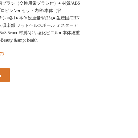
電動歯ブラシ（交換用歯ブラシ付）● 材質/ABS
ロピレン● セット内容/本体（径
ブラシ×各1● 本体総重量/約23g● 生産国/CHN
36鉄人倶楽部 フットヘルスボール ミスターア
6.5×8.5cm● 材質/ポリ塩化ビニル● 本体総重
auty &amp; health
173
る