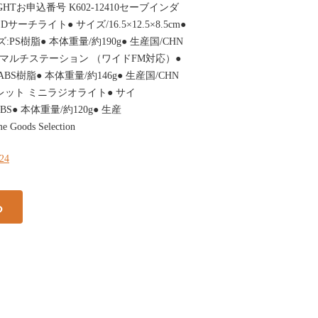
LIGHTお申込番号 K602-12410セーブインダ
サーチライト● サイズ/16.5×12.5×8.5cm●
PS樹脂● 本体重量/約190g● 生産国/CHN
38FMマルチステーション （ワイドFM対応）●
質/ABS樹脂● 本体重量/約146g● 生産国/CHN
9エレット ミニラジオライト● サイ
質/ABS● 本体重量/約120g● 生産
Goods Selection
124
る