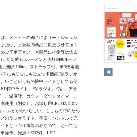
品は、メーカーの都合によりモデルチェン
品または、上級種の商品に変更させて頂く
予めご了承下さい。※商品に小物等は含ま
GHT前灯約120ルーメンと側灯約90ルーメ
射距離約100m。ストラップ付。単3乾電池
ドアにも防災にも役立つ多機能FMラジオ
き。いざという時の懐中ライトとしても使
LED懐中ライト、FMラジオ、時計、アラ
ダー、温度計、カウントダウンタイマー、
本使用（別売）。お試し用CR2032ボタン
ォルムがかわいらしい。もしもの時のため
イズのラジオライト。手回しハンドルで充
ライトとラジオ機能のみなので、とっても
操作。光源:LED3灯。LED